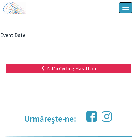
Togg
navig
Event Date:
Zalău Cycling Marathon
Urmărește-ne: