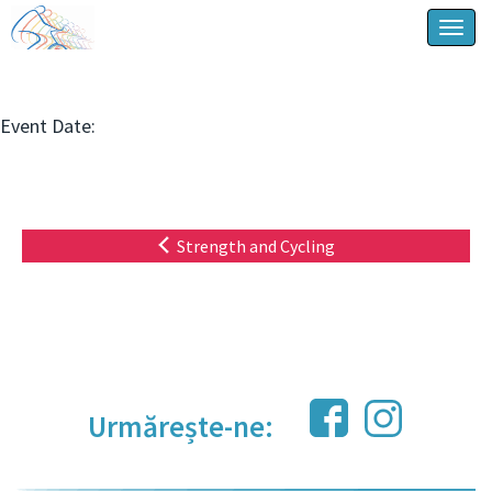
Togg
navig
Event Date:
Strength and Cycling
Urmărește-ne: