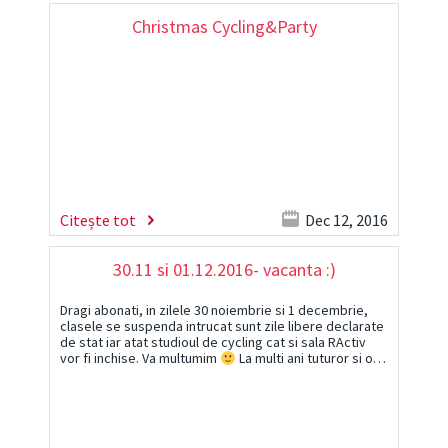
Christmas Cycling&Party
Citește tot
Dec 12, 2016
30.11 si 01.12.2016- vacanta :)
Dragi abonati, in zilele 30 noiembrie si 1 decembrie,
clasele se suspenda intrucat sunt zile libere declarate
de stat iar atat studioul de cycling cat si sala RActiv
vor fi inchise. Va multumim
La multi ani tuturor si o…