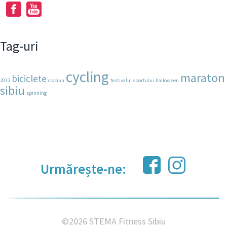
Tag-uri
cycling
maraton
biciclete
2013
craciun
festivalul sportului
halloween
sibiu
spinning
Urmărește-ne:
©2026 STEMA Fitness Sibiu