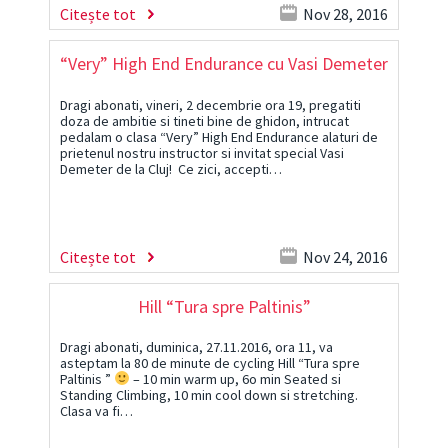
Citește tot
Nov 28, 2016
“Very” High End Endurance cu Vasi Demeter
Dragi abonati, vineri, 2 decembrie ora 19, pregatiti
doza de ambitie si tineti bine de ghidon, intrucat
pedalam o clasa “Very” High End Endurance alaturi de
prietenul nostru instructor si invitat special Vasi
Demeter de la Cluj! Ce zici, accepti…
Citește tot
Nov 24, 2016
Hill “Tura spre Paltinis”
Dragi abonati, duminica, 27.11.2016, ora 11, va
asteptam la 80 de minute de cycling Hill “Tura spre
Paltinis ”
– 10 min warm up, 6o min Seated si
Standing Climbing, 10 min cool down si stretching.
Clasa va fi…