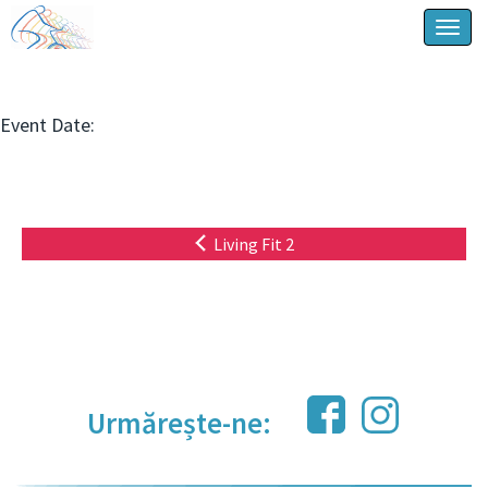
Togg
navig
Event Date:
Living Fit 2
Urmărește-ne: